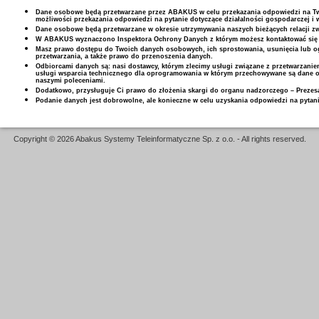
Dane osobowe będą przetwarzane przez ABAKUS w celu przekazania odpowiedzi na Two
możliwości przekazania odpowiedzi na pytanie dotyczące działalności gospodarczej i w 
Dane osobowe będą przetwarzane w okresie utrzymywania naszych bieżących relacji z
W ABAKUS wyznaczono Inspektora Ochrony Danych z którym możesz kontaktować się d
Masz prawo dostępu do Twoich danych osobowych, ich sprostowania, usunięcia lub og
przetwarzania, a także prawo do przenoszenia danych.
Odbiorcami danych są: nasi dostawcy, którym zlecimy usługi związane z przetwarzani
usługi wsparcia technicznego dla oprogramowania w którym przechowywane są dane os
naszymi poleceniami.
Dodatkowo, przysługuje Ci prawo do złożenia skargi do organu nadzorczego – Prez
Podanie danych jest dobrowolne, ale konieczne w celu uzyskania odpowiedzi na pytani
Copyright © 2026 Abakus Systemy Teleinformatyczne Sp. z o.o. - All rights reserved.