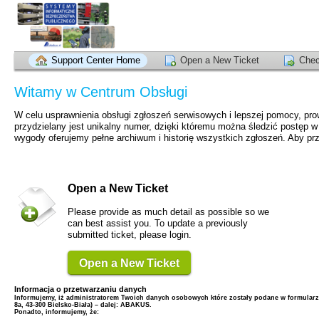
Support Center Home
Open a New Ticket
Chec
Witamy w Centrum Obsługi
W celu usprawnienia obsługi zgłoszeń serwisowych i lepszej pomocy, p
przydzielany jest unikalny numer, dzięki któremu można śledzić postęp w
wygody oferujemy pełne archiwum i historię wszystkich zgłoszeń. Aby prz
Open a New Ticket
Please provide as much detail as possible so we
can best assist you. To update a previously
submitted ticket, please login.
Open a New Ticket
Informacja o przetwarzaniu danych
Informujemy, iż administratorem Twoich danych osobowych które zostały podane w formularzu
8a, 43-300 Bielsko-Biała) – dalej: ABAKUS.
Ponadto, informujemy, że: