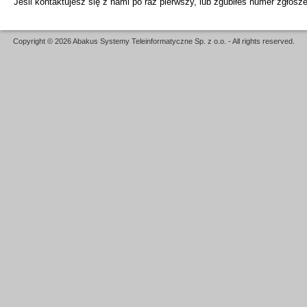
Jeśli kontaktujesz się z nami po raz pierwszy, lub zgubiłeś numer zgłosz
Copyright © 2026 Abakus Systemy Teleinformatyczne Sp. z o.o. - All rights reserved.